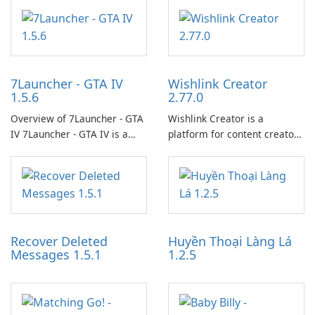
7Launcher - GTA IV
Wishlink Creator
1.5.6
2.77.0
Overview of 7Launcher - GTA
Wishlink Creator is a
IV 7Launcher - GTA IV is a
platform for content creators
specialized software
designed to monetize their
application designed to
work through built-in brand
optimize the gaming
partnerships and integrated
experience for Grand Theft
tools for content distribution
Auto IV.
and audience engagement.
Recover Deleted
Huyền Thoại Làng Lá
Messages 1.5.1
1.2.5