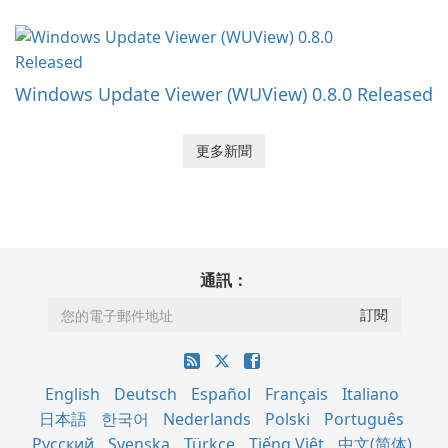
Windows Update Viewer (WUView) 0.8.0 Released
更多新聞
通訊：
English
Deutsch
Español
Français
Italiano
日本語
한국어
Nederlands
Polski
Português
Русский
Svenska
Türkçe
Tiếng Việt
中文(简体)