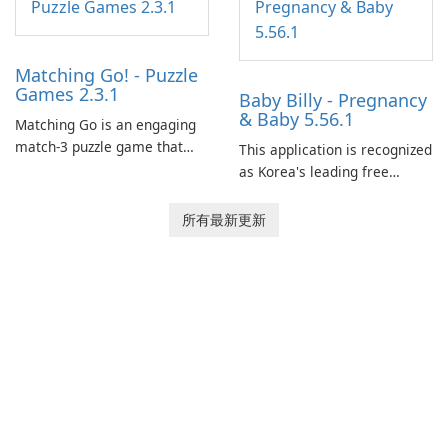
Matching Go! - Puzzle
Games 2.3.1
Baby Billy - Pregnancy
& Baby 5.56.1
Matching Go is an engaging
match-3 puzzle game that
This application is recognized
invites players to join Chloe
as Korea's leading free
and her charming corgi,
platform for pregnancy and
Ollie, on an adventurous
baby tracking, offering
所有最新更新
journey across diverse
essential healthcare tips and
landscapes.
doctor-approved articles.