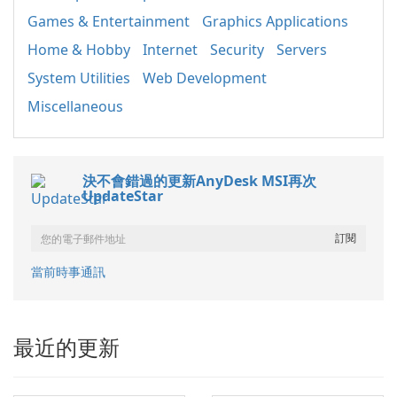
Games & Entertainment
Graphics Applications
Home & Hobby
Internet
Security
Servers
System Utilities
Web Development
Miscellaneous
決不會錯過的更新AnyDesk MSI再次
UpdateStar
當前時事通訊
最近的更新