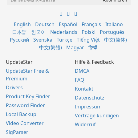
English
Deutsch
Español
Français
Italiano
日本語
한국어
Nederlands
Polski
Português
Русский
Svenska
Türkçe
Tiếng Việt
中文(简体)
中文(繁體)
Magyar
हिन्दी
UpdateStar
Hilfe & Feedback
UpdateStar Free &
DMCA
Premium
FAQ
Drivers
Kontakt
Product Key Finder
Datenschutz
Password Finder
Impressum
Local Backup
Verträge kündigen
Video Converter
Widerruf
SigParser