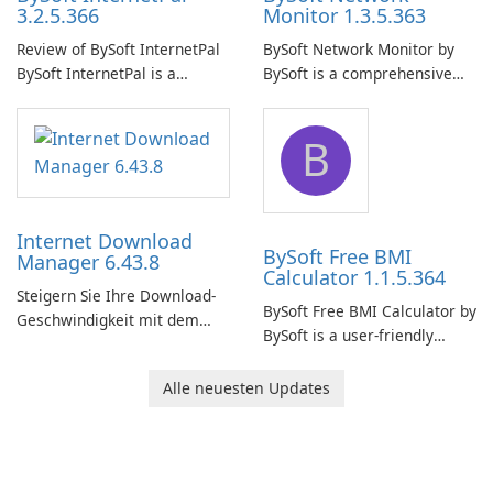
3.2.5.366
Monitor 1.3.5.363
Review of BySoft InternetPal
BySoft Network Monitor by
BySoft InternetPal is a
BySoft is a comprehensive
comprehensive software
network monitoring software
application designed to
designed to help businesses
B
monitor your internet
effectively manage their
connection and provide real-
network infrastructure.
time insights into its
performance.
Internet Download
BySoft Free BMI
Manager 6.43.8
Calculator 1.1.5.364
Steigern Sie Ihre Download-
BySoft Free BMI Calculator by
Geschwindigkeit mit dem
BySoft is a user-friendly
Internet Download Manager!
software application
designed to help you
Alle neuesten Updates
calculate your Body Mass
Index quickly and accurately.