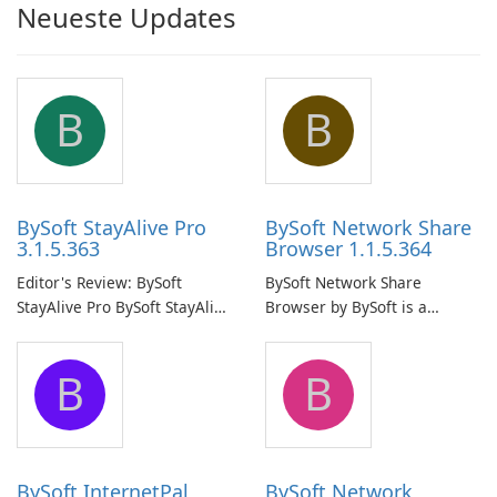
Neueste Updates
B
B
BySoft StayAlive Pro
BySoft Network Share
3.1.5.363
Browser 1.1.5.364
Editor's Review: BySoft
BySoft Network Share
StayAlive Pro BySoft StayAlive
Browser by BySoft is a
Pro is a reliable software
comprehensive software
application designed to
application that allows users
B
B
ensure the continuous and
to easily browse and manage
uninterrupted operation of
shared folders on their
your computer system.
network.
BySoft InternetPal
BySoft Network