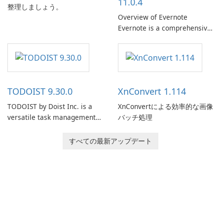
11.0.4
整理しましょう。
Overview of Evernote
Evernote is a comprehensive
note-taking and organization
software designed to help
users capture, organize, and
access information across
multiple devices.
TODOIST 9.30.0
XnConvert 1.114
TODOIST by Doist Inc. is a
XnConvertによる効率的な画像
versatile task management
バッチ処理
tool designed to help
individuals and teams
すべての最新アップデート
organize their work and
increase productivity.