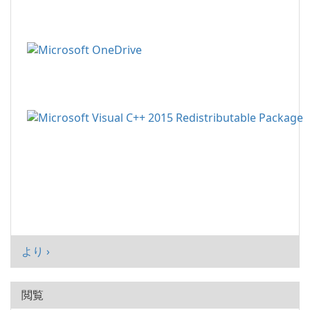
より ›
閲覧