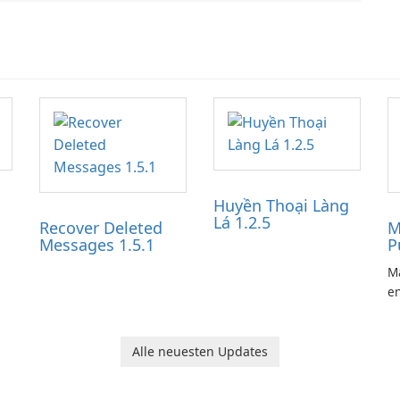
Huyền Thoại Làng
Lá 1.2.5
Recover Deleted
M
Messages 1.5.1
P
Ma
en
ga
pl
he
Alle neuesten Updates
Ol
d
jo