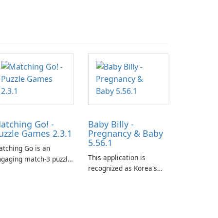
atching Go! -
Baby Billy -
uzzle Games 2.3.1
Pregnancy & Baby
5.56.1
tching Go is an
This application is
gaging match-3 puzzle
recognized as Korea's
me that invites
leading free platform for
ayers to join Chloe and
pregnancy and baby
r charming corgi,
tracking, offering
lie, on an adventurous
essential healthcare tips
urney across diverse