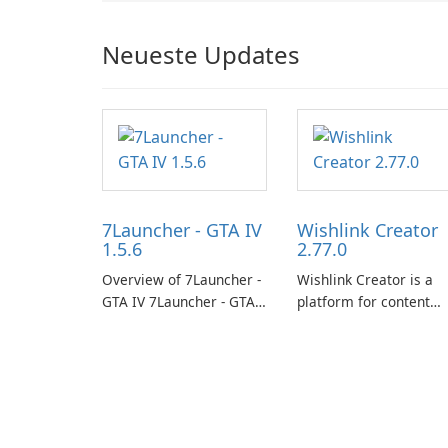
Neueste Updates
7Launcher - GTA IV
Wishlink Creator
1.5.6
2.77.0
Overview of 7Launcher -
Wishlink Creator is a
GTA IV 7Launcher - GTA
platform for content
IV is a specialized
creators designed to
software application
monetize their work
designed to optimize the
through built-in brand
gaming experience for
partnerships and
Grand Theft Auto IV.
integrated tools for
content distribution an