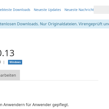
iebteste Downloads
Neueste Updates
Neueste Nachrichten
stenlosen Downloads. Nur Originaldateien. Virengeprüft und
0.13
l
❘
Windows
arbeiten
n Anwendern für Anwender gepflegt.