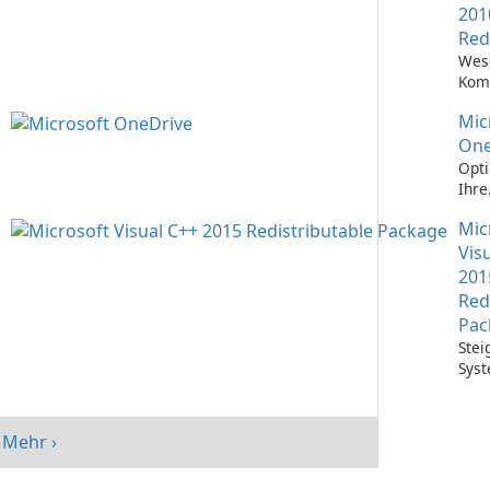
201
Red
Wes
Kom
Ausf
Mic
Visu
Anw
One
Opti
Ihre
Date
Mic
mit 
One
Vis
201
Red
Pac
Stei
Syst
mit 
Visu
Redi
Mehr ›
Pack