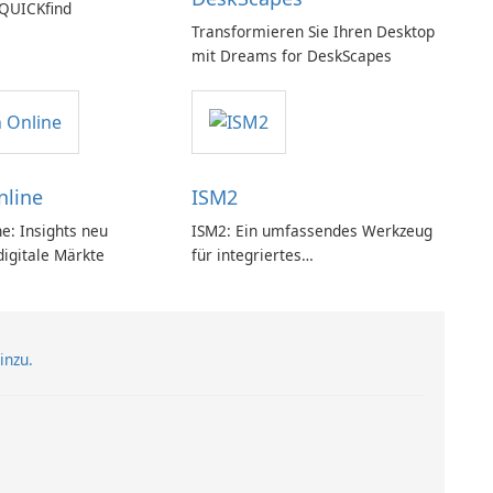
 QUICKfind
Transformieren Sie Ihren Desktop
mit Dreams for DeskScapes
nline
ISM2
e: Insights neu
ISM2: Ein umfassendes Werkzeug
 digitale Märkte
für integriertes
Softwaremanagement
inzu.