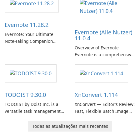
term support channel of the
Thunderbird desktop email
client designed for
Evernote 11.28.2
organizations and users who
Evernote (Alle Nutzer)
need predictable …
Evernote: Your Ultimate
11.0.4
Note-Taking Companion
Overview of Evernote
Evernote, developed by
Evernote is a comprehensive
EverNote Corp., is a versatile
note-taking and organization
note-taking application that
software designed to help
helps users capture ideas,
users capture, organize, and
organize to-do lists, and keep
access information across
track of important
multiple devices.
information.
TODOIST 9.30.0
XnConvert 1.114
TODOIST by Doist Inc. is a
XnConvert — Editor’s Review:
versatile task management
Fast, Flexible Batch Image
tool designed to help
Converter for Windows,
individuals and teams
macOS and Linux XnConvert
Todas as atualizações mais recentes
organize their work and
is a polished, cross-platform
increase productivity.
batch image processor from