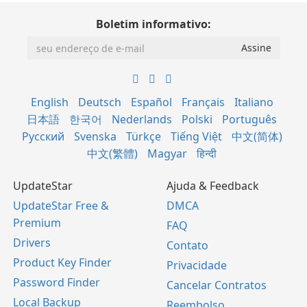
Boletim informativo:
English
Deutsch
Español
Français
Italiano
日本語
한국어
Nederlands
Polski
Português
Русский
Svenska
Türkçe
Tiếng Việt
中文(简体)
中文(繁體)
Magyar
हिन्दी
UpdateStar
Ajuda & Feedback
UpdateStar Free &
DMCA
Premium
FAQ
Drivers
Contato
Product Key Finder
Privacidade
Password Finder
Cancelar Contratos
Local Backup
Reembolso