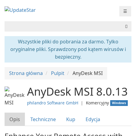
☰
Wszystkie pliki do pobrania za darmo. Tylko
oryginalne pliki. Sprawdzony pod kątem wirusów i
bezpieczny.
Strona główna
Pulpit
AnyDesk MSI
AnyDesk MSI 8.0.13
philandro Software GmbH
❘
Komercyjny
Windows
Opis
Techniczne
Kup
Edycja
Enhance Your Remote Access with