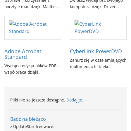
Usprawnij korzystanie z
Zwiększ wydajność swojego
poczty e-mail dzięki Mailbird
komputera dzięki Driver
by Maryssael.
Booster firmy IObit
Adobe Acrobat
CyberLink PowerDVD
Standard
Zanurz się w oszałamiających
Wydajna edycja plików PDF i
multimediach dzięki
współpraca dzięki
CyberLink PowerDVD
programowi Adobe Acrobat
Standard.
Pliki nie są jeszcze dostępne.
Dodaj je.
Bądź na bieżąco
z UpdateStar freeware.