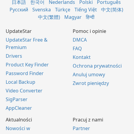
日本語
한국어
Nederlands
Polski
Português
Русский
Svenska
Türkçe
Tiếng Việt
中文(简体)
中文(繁體)
Magyar
हिन्दी
UpdateStar
Pomoc i opinie
UpdateStar Free &
DMCA
Premium
FAQ
Drivers
Kontakt
Product Key Finder
Ochrona prywatności
Password Finder
Anuluj umowy
Local Backup
Zwrot pieniędzy
Video Converter
SigParser
AppCleaner
Aktualności
Pracuj z nami
Nowości w
Partner