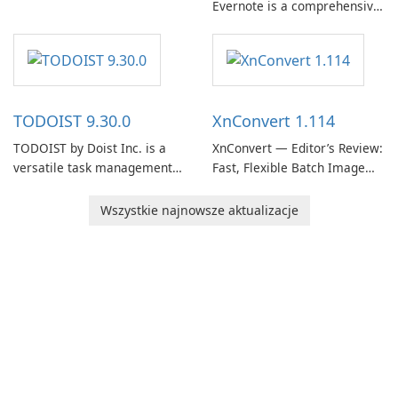
Evernote is a comprehensive
Evernote continues as a
note-taking and organization
widely used platform for
software designed to help
capturing, organizing, and
users capture, organize, and
retrieving notes and
access information across
reference materials across
multiple devices.
devices.
TODOIST 9.30.0
XnConvert 1.114
TODOIST by Doist Inc. is a
XnConvert — Editor’s Review:
versatile task management
Fast, Flexible Batch Image
tool designed to help
Converter for Windows,
individuals and teams
macOS and Linux XnConvert
Wszystkie najnowsze aktualizacje
organize their work and
is a polished, cross-platform
increase productivity.
batch image processor from
XnSoft that balances depth
and simplicity.