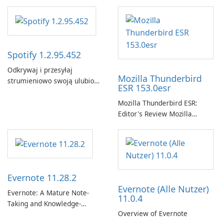
Spotify 1.2.95.452
Odkrywaj i przesyłaj
Mozilla Thunderbird
strumieniowo swoją ulubioną
ESR 153.0esr
muzykę za pomocą Spotify.
Mozilla Thunderbird ESR:
Editor's Review Mozilla
Thunderbird ESR (Extended
Support Release) is the long-
term support channel of the
Thunderbird desktop email
client designed for
Evernote 11.28.2
organizations and users who
Evernote (Alle Nutzer)
need predictable …
Evernote: A Mature Note-
11.0.4
Taking and Knowledge-
Overview of Evernote
Management Platform