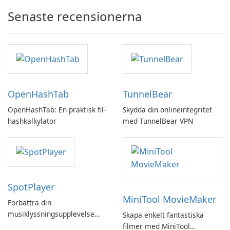
Senaste recensionerna
OpenHashTab
TunnelBear
OpenHashTab: En praktisk fil-
Skydda din onlineintegritet
hashkalkylator
med TunnelBear VPN
SpotPlayer
MiniTool MovieMaker
Förbättra din
musiklyssningsupplevelse
Skapa enkelt fantastiska
med SpotPlayer
filmer med MiniTool