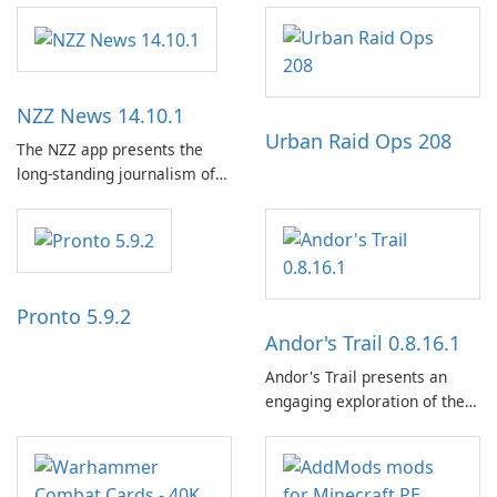
NZZ News 14.10.1
Urban Raid Ops 208
The NZZ app presents the
long-standing journalism of
the NZZ, rooted in
independence, open debate,
and a liberal outlook that
embraces diverse opinion.
Pronto 5.9.2
Andor's Trail 0.8.16.1
Andor's Trail presents an
engaging exploration of the
fantasy world of Dhayavar,
centered around the pursuit
of your brother, Andor,