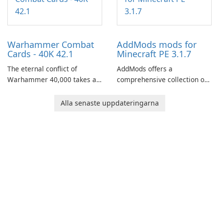
through a quest-driven
narrative inspired by classic
role-playing games.
Warhammer Combat
AddMods mods for
Cards - 40K 42.1
Minecraft PE 3.1.7
The eternal conflict of
AddMods offers a
Warhammer 40,000 takes a
comprehensive collection of
new turn in Warhammer
add-ons for Minecraft PE,
Combat Cards - 40K, a card
allowing you to enhance your
Alla senaste uppdateringarna
game featuring miniatures
gameplay with incredible
from Games Workshop's
mods and maps. With these
Warhammer 40,000
add-ons, your Minecraft PE
Universe.
experience will become even
more captivating and
immersive.