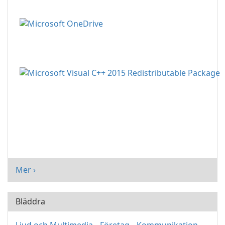
Mer ›
Bläddra