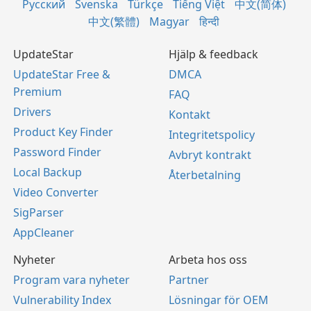
Русский
Svenska
Türkçe
Tiếng Việt
中文(简体)
中文(繁體)
Magyar
हिन्दी
UpdateStar
Hjälp & feedback
UpdateStar Free &
DMCA
Premium
FAQ
Drivers
Kontakt
Product Key Finder
Integritetspolicy
Password Finder
Avbryt kontrakt
Local Backup
Återbetalning
Video Converter
SigParser
AppCleaner
Nyheter
Arbeta hos oss
Program vara nyheter
Partner
Vulnerability Index
Lösningar för OEM