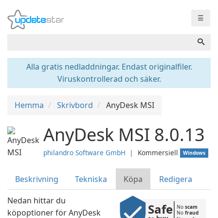
☰
Alla gratis nedladdningar. Endast originalfiler.
Viruskontrollerad och säker.
Hemma
Skrivbord
AnyDesk MSI
AnyDesk MSI 8.0.13
philandro Software GmbH
❘
Kommersiell
Windows
Beskrivning
Tekniska
Köpa
Redigera
Nedan hittar du
Safe
No 
scam
köpoptioner för AnyDesk
No 
fraud